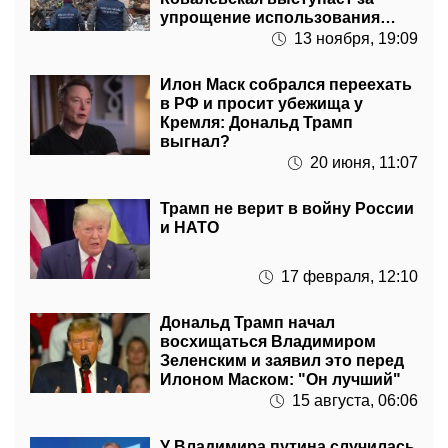
упрощение использования
депутатских фондов
13 ноября, 19:09
Илон Маск собрался переехать
в РФ и просит убежища у
Кремля: Дональд Трамп
выгнал?
20 июня, 11:07
Трамп не верит в войну России
и НАТО
17 февраля, 12:10
Дональд Трамп начал
восхищаться Владимиром
Зеленским и заявил это перед
Илоном Маском: "Он лучший"
15 августа, 06:06
У Владимира путина случилась