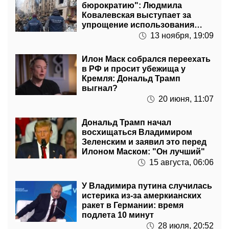
бюрократию": Людмила
Ковалевская выступает за
упрощение использования
депутатских фондов
13 ноября, 19:09
Илон Маск собрался переехать
в РФ и просит убежища у
Кремля: Дональд Трамп
выгнал?
20 июня, 11:07
Дональд Трамп начал
восхищаться Владимиром
Зеленским и заявил это перед
Илоном Маском: "Он лучший"
15 августа, 06:06
У Владимира путина случилась
истерика из-за амеркианских
ракет в Германии: время
подлета 10 минут
28 июля, 20:52