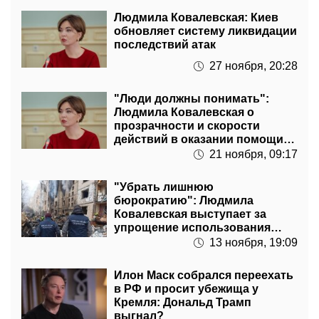
Людмила Ковалевская: Киев
обновляет систему ликвидации
последствий атак
27 ноября, 20:28
"Люди должны понимать":
Людмила Ковалевская о
прозрачности и скорости
действий в оказании помощи
после обстрелов
21 ноября, 09:17
"Убрать лишнюю
бюрократию": Людмила
Ковалевская выступает за
упрощение использования
депутатских фондов
13 ноября, 19:09
Илон Маск собрался переехать
в РФ и просит убежища у
Кремля: Дональд Трамп
выгнал?