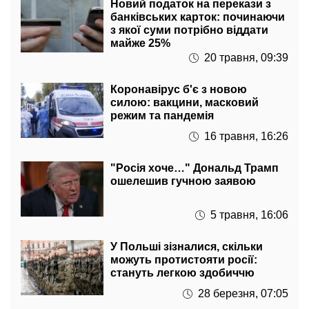
з якої суми потрібно віддати
майже 25%
20 травня, 09:39
Коронавірус б'є з новою
силою: вакцини, масковий
режим та пандемія
16 травня, 16:26
"Росія хоче…" Дональд Трамп
ошелешив гучною заявою
5 травня, 16:06
У Польші зізналися, скільки
можуть протистояти росії:
стануть легкою здобиччю
28 березня, 07:05
Сумує вся планета: покинув