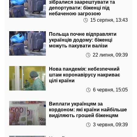
небаченою загрозою
15 серпня, 13:43
Польща почне відправляти
українців додому: біженці
можуть пакувати валізи
22 липня, 09:39
Нова пандемія: небезпечний
штам коронавірусу накриває
цілі країни
6 червня, 15:05
Виплати українцям за
кордоном: які країни найбільше
виділяють грошей біженцям
3 червня, 09:39
Новий податок на перекази з
банківських карток: починаючи