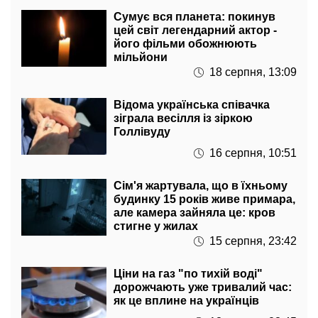
цей світ легендарний актор -
його фільми обожнюють
мільйони
18 серпня, 13:09
Відома українська співачка
зіграла весілля із зіркою
Голлівуду
16 серпня, 10:51
Сім'я жартувала, що в їхньому
будинку 15 років живе примара,
але камера зайняла це: кров
стигне у жилах
15 серпня, 23:42
Ціни на газ "по тихій воді"
дорожчають уже тривалий час:
як це вплине на українців
13 серпня, 23:45