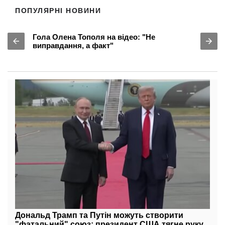
Гола Олена Тополя на відео: "Не
виправдання, а факт"
Дональд Трамп та Путін можуть створити
"фатальний" союз: президент США тягне руку
тирану
12:22 20.01