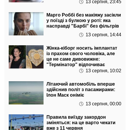
Марго Роббі без макіяжу засікли
у поїзді з булкою у роті: яка
насправді "Барбі" без фільтрів
13 серпня, 14:44
Жінка-кіборг носить імплантат
із прахом свого чоловіка, але
це не саме дивовижне:
"Термінатор" відпочиває
13 серпня, 10:02
Літаючий автомобіль вперше
здійснив політ з пасажирами:
Ілон Маск оніміє
13 серпня, 00:00
Правила виїзду закордон
зміняться: на це варто чекати
вже з 11 червня
30 травня, 15:06