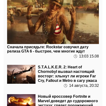
Сначала присядьте: Rockstar озвучил дату
релиза GTA 6 - быстрее, чем многие ждут
13:03 15.08
S.T.A.L.K.E.R. 2: Heart of
Chornobyl вызвал настоящий
восторг: хлынут ли игроки Far
Cry, Fallout и Metro в сагу ужаса
14 августа, 20:32
Новый кроссовер Fortnite и
Marvel доведет до судорожного
экстаза: грядет поражающий
контент
13 августа, 20:28