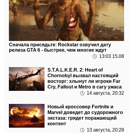
Сначала присядьте: Rockstar озвучил дату
релиза GTA 6 - быстрее, чем многие ждут
13:03 15.08
S.T.A.L.K.E.R. 2: Heart of
Chornobyl вызвал настоящий
восторг: хлынут ли игроки Far
Cry, Fallout и Metro в сагу ужаса
14 августа, 20:32
Новый кроссовер Fortnite и
Marvel доведет до судорожного
экстаза: грядет поражающий
контент
13 августа, 20:28
Теперь можно играть в