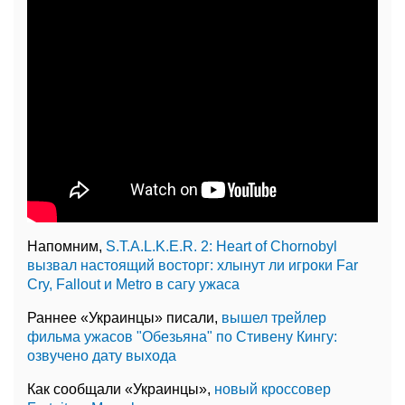
Напомним,
S.T.A.L.K.E.R. 2: Heart of Chornobyl
вызвал настоящий восторг: хлынут ли игроки Far
Cry, Fallout и Metro в сагу ужаса
Раннее «Украинцы» писали,
вышел трейлер
фильма ужасов "Обезьяна" по Стивену Кингу:
озвучено дату выхода
Как сообщали «Украинцы»,
новый кроссовер