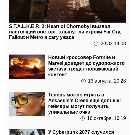
S.T.A.L.K.E.R. 2: Heart of Chornobyl вызвал
настоящий восторг: хлынут ли игроки Far Cry,
Fallout и Metro в сагу ужаса
20:32 14.08
Новый кроссовер Fortnite и
Marvel доведет до судорожного
экстаза: грядет поражающий
контент
13 августа, 20:28
Теперь можно играть в
Assassin's Creed еще дольше:
геймеры могут получить
уникальные очки
16 октября, 16:19
У Cyberpunk 2077 случился