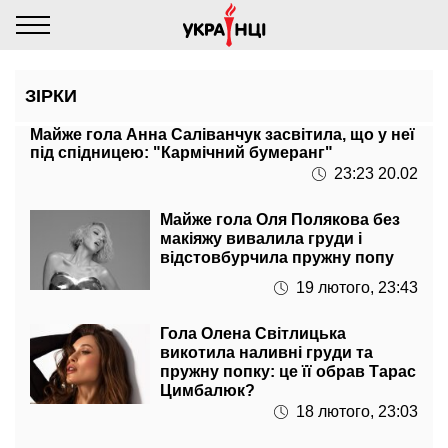
ЗІРКИ
Майже гола Анна Саліванчук засвітила, що у неї
під спідницею: "Кармічний бумеранг"
23:23 20.02
Майже гола Оля Полякова без
макіяжу вивалила груди і
відстовбурчила пружну попу
19 лютого, 23:43
Гола Олена Світлицька
викотила наливні груди та
пружну попку: це її обрав Тарас
Цимбалюк?
18 лютого, 23:03