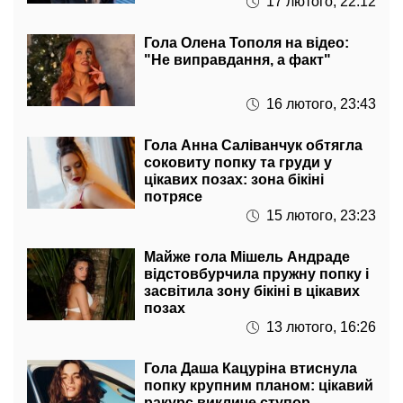
17 лютого, 22:12
Гола Олена Тополя на відео:
"Не виправдання, а факт"
16 лютого, 23:43
Гола Анна Саліванчук обтягла
соковиту попку та груди у
цікавих позах: зона бікіні
потрясе
15 лютого, 23:23
Майже гола Мішель Андраде
відстовбурчила пружну попку і
засвітила зону бікіні в цікавих
позах
13 лютого, 16:26
Гола Даша Кацуріна втиснула
попку крупним планом: цікавий
ракурс викличе ступор