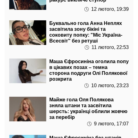
12 лютого, 19:39
Буквально гола Анна Неплях
засвітила зону бікіні та
соковиту попку: "Міс Україна-
Всесвіт" без ретуші
11 лютого, 22:53
Маша Єфросиніна оголила попу
в цікавих позах – темна
сторона подруги Олі Полякової
розкрита
10 лютого, 23:23
Майже гола Оля Полякова
зняла штани та засвітила
шерсть: українці облили жовчю
за перебір
9 лютого, 17:07
Маша Єфросиніна без штанів