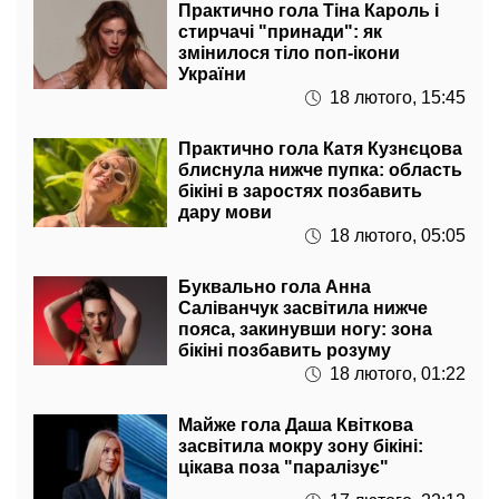
Практично гола Тіна Кароль і
стирчачі "принади": як
змінилося тіло поп-ікони
України
18 лютого, 15:45
Практично гола Катя Кузнєцова
блиснула нижче пупка: область
бікіні в заростях позбавить
дару мови
18 лютого, 05:05
Буквально гола Анна
Саліванчук засвітила нижче
пояса, закинувши ногу: зона
бікіні позбавить розуму
18 лютого, 01:22
Майже гола Даша Квіткова
засвітила мокру зону бікіні:
цікава поза "паралізує"