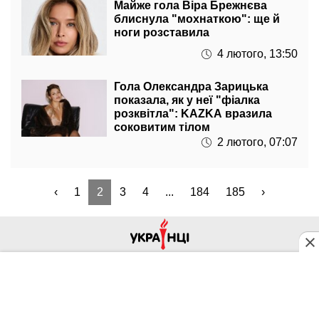
Майже гола Віра Брежнєва
блиснула "мохнаткою": ще й
ноги розставила
4 лютого, 13:50
Гола Олександра Зарицька
показала, як у неї "фіалка
розквітла": KAZKA вразила
соковитим тілом
2 лютого, 07:07
‹
1
2
3
4
...
184
185
›