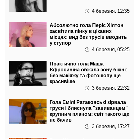
4 березня, 12:35
Абсолютно гола Періс Хілтон
засвітила пінку в цікавих
місцях: вид без трусів вводить
у ступор
4 березня, 05:25
Практично гола Маша
Єфросиніна обжала зону бікіні:
без макіяжу та фотошопу ще
красивіше
3 березня, 22:32
Гола Емілі Ратаковські зірвала
труси і блиснула "завиванцем"
крупним планом: світ такого ще
не бачив
3 березня, 17:27