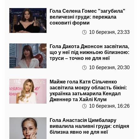
Гола Селена Гомес "загубила"
величезні груди: пережала
соковиті форми
10 березня, 23:33
Гола Дакота Джонсон засвітила,
що у неї під нижньою білизною:
труси – точно не для неї
10 березня, 20:30
Майже гола Катя Сільченко
засвітила мокру область бікіні:
українка затьмарила Кендал
Дженнер та Хайлі Клум
10 березня, 16:26
Гола Анастасія Цимбалару
вивалила наливні груди: спідня
білизна явно не для неї