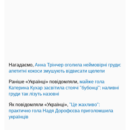
Нагадаємо,
Анна Трінчер оголила неймовірні груди:
апетитні кокоси змушують відвисати щелепи
Раніше «Українці» повідомляли,
майже гола
Катерина Кухар засвітила стоячі "бубонці": наливні
груди так лізуть назовні
Як повідомляли «Українці»,
"Це жахливо":
практично гола Надя Дорофєєва приголомшила
українців