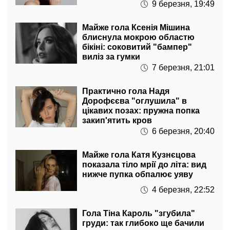
9 березня, 19:49
Майже гола Ксенія Мішина
блиснула мокрою областю
бікіні: соковитий "бампер"
виліз за гумки
7 березня, 21:01
Практично гола Надя
Дорофєєва "оглушила" в
цікавих позах: пружна попка
закип'ятить кров
6 березня, 20:40
Майже гола Катя Кузнєцова
показала тіло мрії до літа: вид
нижче пупка обпалює уяву
4 березня, 22:52
Гола Тіна Кароль "згубила"
груди: так глибоко ще бачили