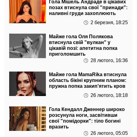
Гола Мішель Андраде в цікавих
позах втиснула свої "принади":
наливні груди захоплюють
2 березня, 18:25
Майже гола Оля Полякова
втиснула свій "вулкан" у
цікавій позі: апетитна попка
приголомшить
28 лютого, 16:36
Майже гола MamaRika втиснула
область бікіні крупним планом:
пружна попка закип'ятить кров
26 лютого, 18:18
Гола Кендалл Дженнер широко
розсунула ноги, засвітивши
свої "помідорки": тіло богині
вразить
26 лютого, 05:05