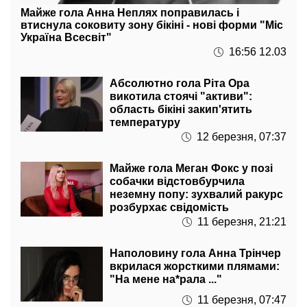
Майже гола Анна Неплях поправилась і
втиснула соковиту зону бікіні - нові форми "Міс
Україна Всесвіт"
16:56 12.03
Абсолютно гола Ріта Ора
викотила стоячі "активи":
область бікіні закип'ятить
температуру
12 березня, 07:37
Майже гола Меган Фокс у позі
собачки відстовбурчила
неземну попу: зухвалий ракурс
розбурхає свідомість
11 березня, 21:21
Наполовину гола Анна Трінчер
вкрилася жорсткими плямами:
"На мене на*рала ..."
11 березня, 07:47