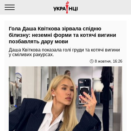
Гола Даша Квіткова зірвала спідню
білизну: неземні форми та котячі вигини
позбавлять дару мови
Даша Квіткова показала голі груди та котячі вигини
у сміливих ракурсах.
🕓 8 жовтня, 16:26