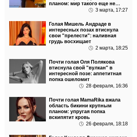
планом: мир такого еще не
видел
3 марта, 17:27
Голая Мишель Андраде в
интересных позах втиснула
свои "прелести": наливная
грудь восхищает
2 марта, 18:25
Почти голая Оля Полякова
втиснула свой "вулкан" в
интересной позе: аппетитная
попка ошеломит
28 февраля, 16:36
Почти голая MamaRika вжала
область бикини крупным
планом: упругая попка
вскипятит кровь
26 февраля, 18:18