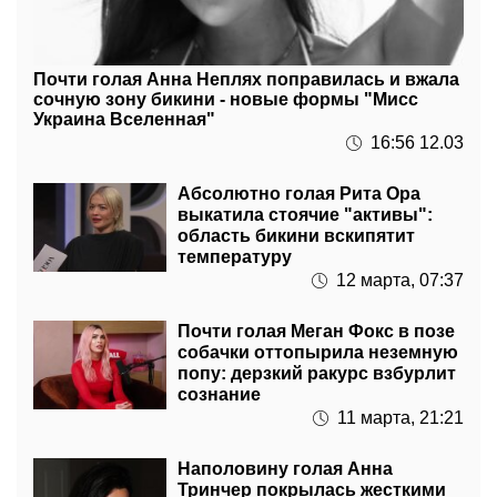
Почти голая Анна Неплях поправилась и вжала
сочную зону бикини - новые формы "Мисс
Украина Вселенная"
16:56 12.03
Абсолютно голая Рита Ора
выкатила стоячие "активы":
область бикини вскипятит
температуру
12 марта, 07:37
Почти голая Меган Фокс в позе
собачки оттопырила неземную
попу: дерзкий ракурс взбурлит
сознание
11 марта, 21:21
Наполовину голая Анна
Тринчер покрылась жесткими