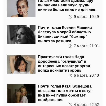
Голая Анастасия Цымбалару
вывалила наливную грудь:
нижнее белье явно не для нее
9 марта, 19:49
Почти голая Ксения Мишина
блеснула мокрой областью
бикини: сочный "бампер"
вылез за резинки
7 марта, 21:01
Практически голая Надя
Дорофеева "оглушила" в
интересных позах: упругая
попка вскипятит кровь
6 марта, 20:40
Почти голая Катя Кузнецова
показала тело мечты к лету:
вид ниже пупка обжигает
воображение
4 марта, 22:52