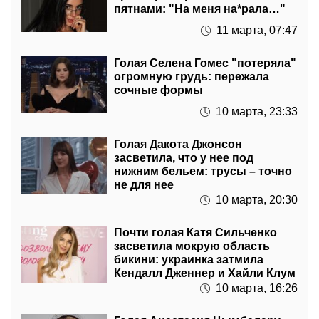
пятнами: "На меня на*рала…"
11 марта, 07:47
Голая Селена Гомес "потеряла"
огромную грудь: пережала
сочные формы
10 марта, 23:33
Голая Дакота Джонсон
засветила, что у нее под
нижним бельем: трусы – точно
не для нее
10 марта, 20:30
Почти голая Катя Сильченко
засветила мокрую область
бикини: украинка затмила
Кендалл Дженнер и Хайли Клум
10 марта, 16:26