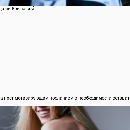
Даши Квитковой
а пост мотивирующим посланием о необходимости оставать