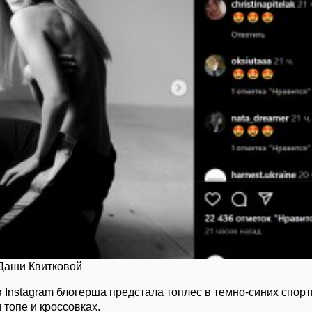
Даши Квитковой
в Instagram блогерша предстала топлес в темно-синих спор
топе и кроссовках.