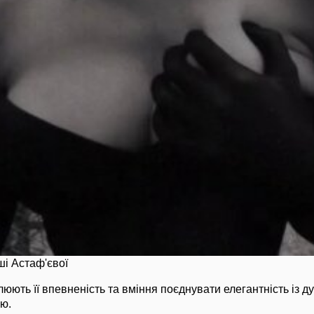
ші Астаф'євої
люють її впевненість та вміння поєднувати елегантність із д
ю.