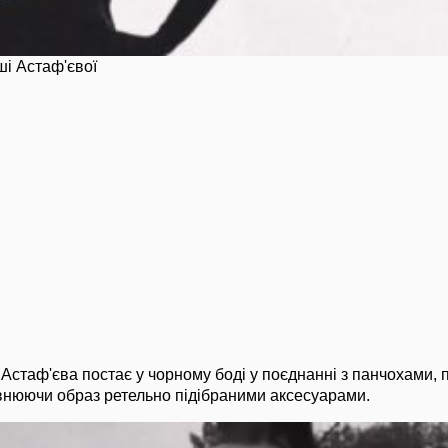
ші Астаф'євої
Астаф'єва постає у чорному боді у поєднанні з панчохами, п
внюючи образ ретельно підібраними аксесуарами.