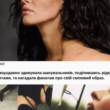
вої
ещодавно здивувала шанувальників, поділившись рідк
тами, та нагадала фанатам про свій сміливий образ.