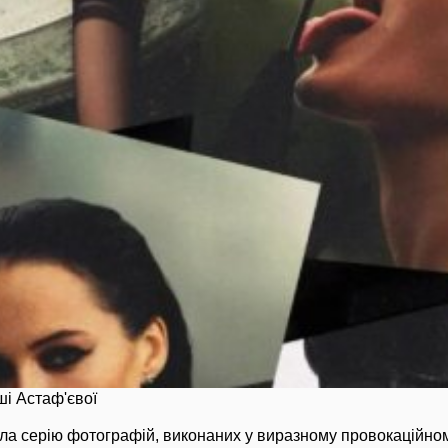
ші Астаф'євої
а серію фотографій, виконаних у виразному провокаційному