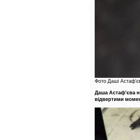
Фото Даші Астаф'є
Даша Астаф'єва н
відвертими момен