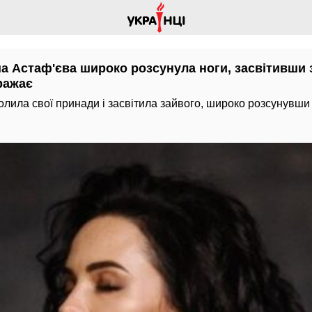
 Астаф'єва широко розсунула ноги, засвітивши зо
ражає
лила свої принади і засвітила зайвого, широко розсунувши 