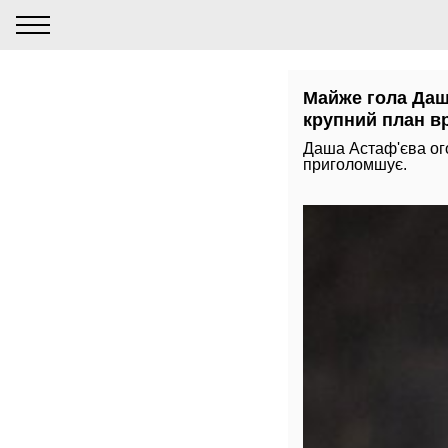
Майже гола Даша
крупний план в
Даша Астаф'єва ого
приголомшує.