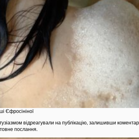
аші Єфросініної
тузіазмом відреагували на публікацію, залишивши коментар
містовне послання.