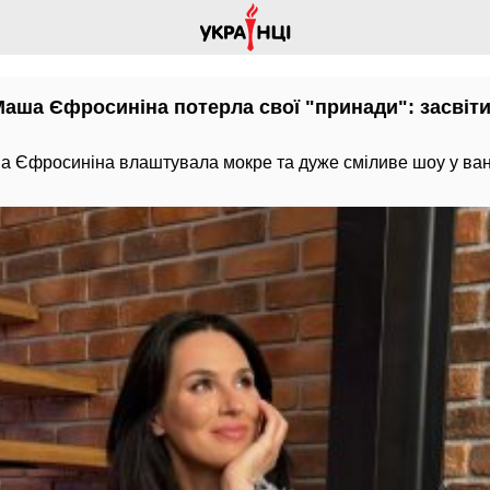
аша Єфросиніна потерла свої "принади": засвітил
 Єфросиніна влаштувала мокре та дуже сміливе шоу у ванн