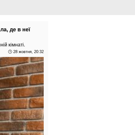
а, де в неї
ій кімнаті.
🕓 28 жовтня, 20:32