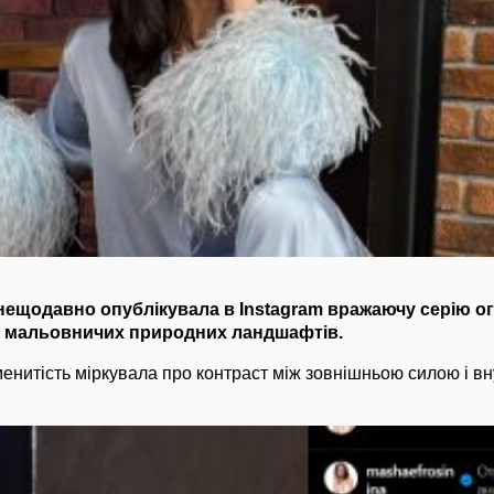
 нещодавно опублікувала в Instagram вражаючу серію о
і мальовничих природних ландшафтів.
менитість міркувала про контраст між зовнішньою силою і в