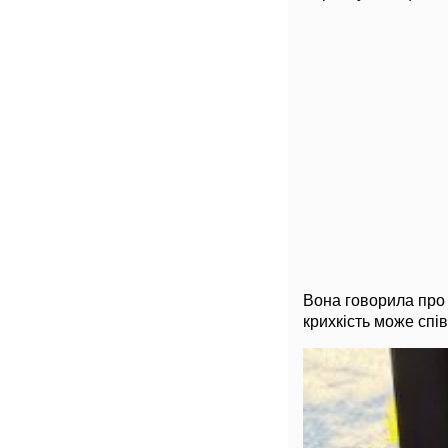
Вона говорила про 
крихкість може співі