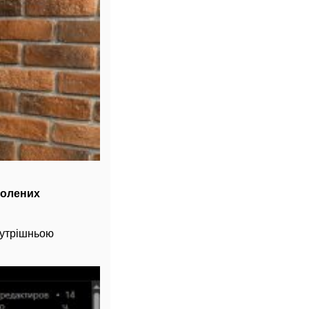
голених
нутрішньою