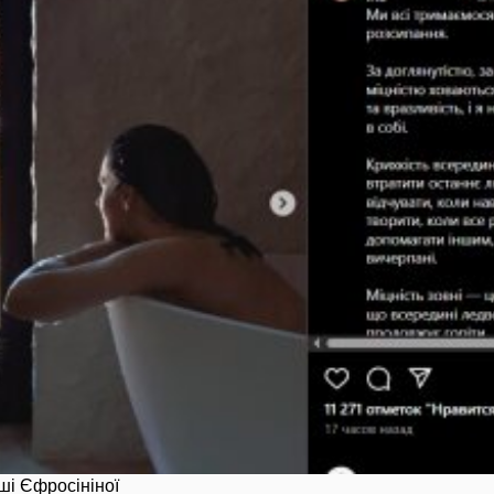
аші Єфросініної