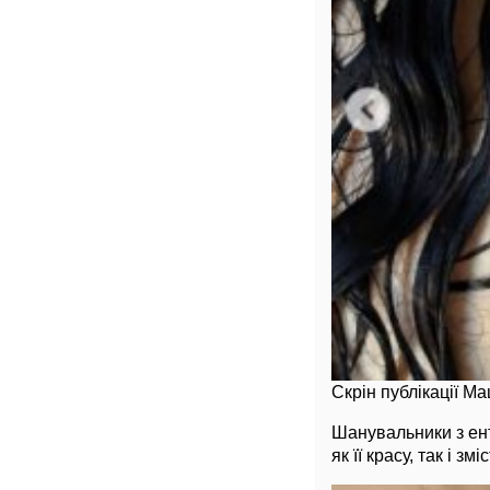
Скрін публікації М
Шанувальники з ен
як її красу, так і з