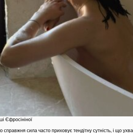
аші Єфросініної
 справжня сила часто приховує тендітну сутність, і що ухва