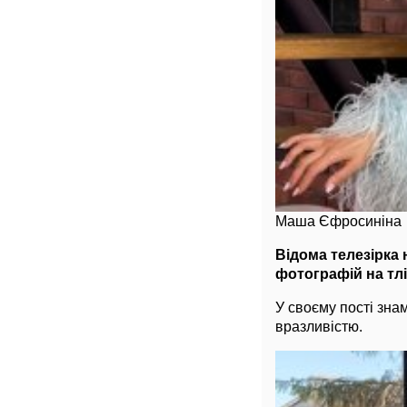
Маша Єфросиніна
Відома телезірка
фотографій на тл
У своєму пості зна
вразливістю.