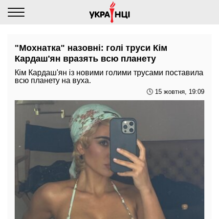
"Мохнатка" назовні: голі труси Кім
Кардаш'ян вразять всю планету
Кім Кардаш'ян із новими голими трусами поставила
всю планету на вуха.
🕓 15 жовтня, 19:09