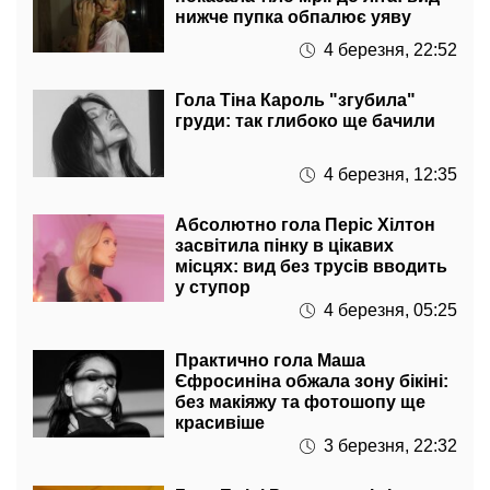
нижче пупка обпалює уяву
4 березня, 22:52
Гола Тіна Кароль "згубила"
груди: так глибоко ще бачили
4 березня, 12:35
Абсолютно гола Періс Хілтон
засвітила пінку в цікавих
місцях: вид без трусів вводить
у ступор
4 березня, 05:25
Практично гола Маша
Єфросиніна обжала зону бікіні:
без макіяжу та фотошопу ще
красивіше
3 березня, 22:32