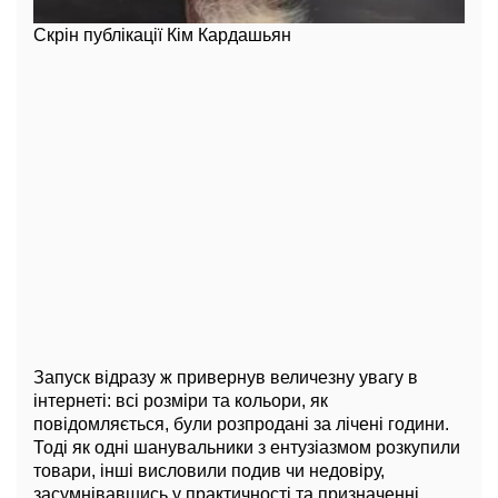
Скрін публікації Кім Кардашьян
Запуск відразу ж привернув величезну увагу в
інтернеті: всі розміри та кольори, як
повідомляється, були розпродані за лічені години.
Тоді як одні шанувальники з ентузіазмом розкупили
товари, інші висловили подив чи недовіру,
засумнівавшись у практичності та призначенні