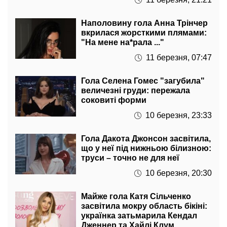
Наполовину гола Анна Трінчер
вкрилася жорсткими плямами:
"На мене на*рала ..."
11 березня, 07:47
Гола Селена Гомес "загубила"
величезні груди: пережала
соковиті форми
10 березня, 23:33
Гола Дакота Джонсон засвітила,
що у неї під нижньою білизною:
труси – точно не для неї
10 березня, 20:30
Майже гола Катя Сільченко
засвітила мокру область бікіні:
українка затьмарила Кендал
Дженнер та Хайлі Клум