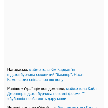
Нагадаємо,
майже гола Кім Кардаш'ян
відстовбурчила соковитий "бампер": Настя
Каменських співає про цю попу
Раніше «Українці» повідомляли,
майже гола Кайлі
Дженнер відстовбурчила неземні форми: її
«бубонці» позбавлять дару мови
Як повідомляли «Українці»,
буквально гола Ганна