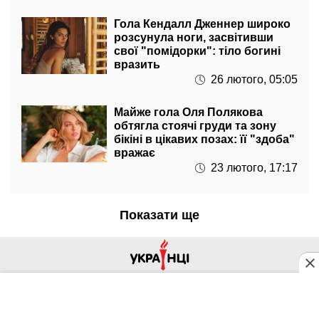
Гола Кендалл Дженнер широко
розсунула ноги, засвітивши
свої "помідорки": тіло богині
вразить
26 лютого, 05:05
Майже гола Оля Полякова
обтягла стоячі груди та зону
бікіні в цікавих позах: її "здоба"
вражає
23 лютого, 17:17
Показати ще