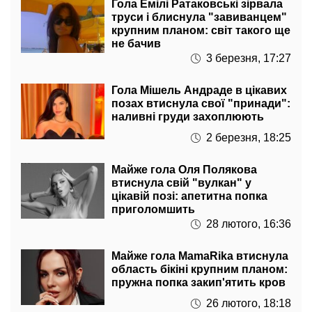
Гола Емілі Ратаковські зірвала
труси і блиснула "завиванцем"
крупним планом: світ такого ще
не бачив
3 березня, 17:27
Гола Мішель Андраде в цікавих
позах втиснула свої "принади":
наливні груди захоплюють
2 березня, 18:25
Майже гола Оля Полякова
втиснула свій "вулкан" у
цікавій позі: апетитна попка
приголомшить
28 лютого, 16:36
Майже гола MamaRika втиснула
область бікіні крупним планом:
пружна попка закип'ятить кров
26 лютого, 18:18