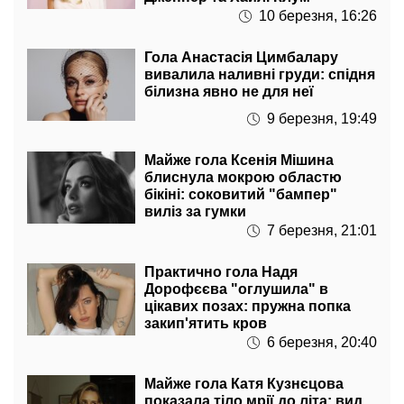
10 березня, 16:26
Гола Анастасія Цимбалару
вивалила наливні груди: спідня
білизна явно не для неї
9 березня, 19:49
Майже гола Ксенія Мішина
блиснула мокрою областю
бікіні: соковитий "бампер"
виліз за гумки
7 березня, 21:01
Практично гола Надя
Дорофєєва "оглушила" в
цікавих позах: пружна попка
закип'ятить кров
6 березня, 20:40
Майже гола Катя Кузнєцова
показала тіло мрії до літа: вид