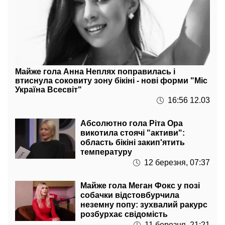
Майже гола Анна Неплях поправилась і
втиснула соковиту зону бікіні - нові форми "Міс
Україна Всесвіт"
16:56 12.03
Абсолютно гола Ріта Ора
викотила стоячі "активи":
область бікіні закип'ятить
температуру
12 березня, 07:37
Майже гола Меган Фокс у позі
собачки відстовбурчила
неземну попу: зухвалий ракурс
розбурхає свідомість
11 березня, 21:21