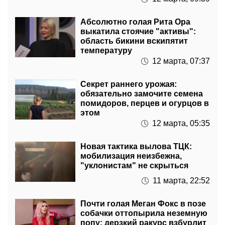
Абсолютно голая Рита Ора
выкатила стоячие "активы":
область бикини вскипятит
температуру
12 марта, 07:37
Секрет раннего урожая:
обязательно замочите семена
помидоров, перцев и огурцов в
этом
12 марта, 05:35
Новая тактика вылова ТЦК:
мобилизация неизбежна,
"уклонистам" не скрыться
11 марта, 22:52
Почти голая Меган Фокс в позе
собачки оттопырила неземную
попу: дерзкий ракурс взбурлит