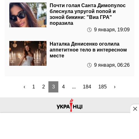
Почти голая Санта Димопулос
блеснула упругой попой и
зоной бикини: "Виа ГРА"
поразила
9 января, 19:09
Наталка Денисенко оголила
аппетитное тело в интересном
месте
9 января, 06:26
‹
1
2
3
4
...
184
185
›