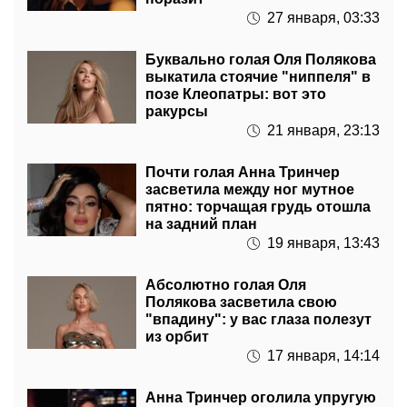
27 января, 03:33
Буквально голая Оля Полякова
выкатила стоячие "ниппеля" в
позе Клеопатры: вот это
ракурсы
21 января, 23:13
Почти голая Анна Тринчер
засветила между ног мутное
пятно: торчащая грудь отошла
на задний план
19 января, 13:43
Абсолютно голая Оля
Полякова засветила свою
"впадину": у вас глаза полезут
из орбит
17 января, 14:14
Анна Тринчер оголила упругую