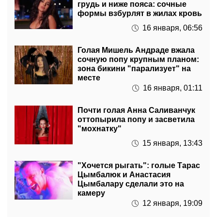
грудь и ниже пояса: сочные
формы взбурлят в жилах кровь
16 января, 06:56
Голая Мишель Андраде вжала
сочную попу крупным планом:
зона бикини "парализует" на
месте
16 января, 01:11
Почти голая Анна Саливанчук
оттопырила попу и засветила
"мохнатку"
15 января, 13:43
"Хочется рыгать": голые Тарас
Цымбалюк и Анастасия
Цымбалару сделали это на
камеру
12 января, 19:09