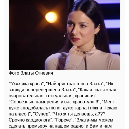
Фото Златы Огневич
"
Уххх яка краса", "Найпристрастніша Злата", "Як
завжди неперевершена Злата", "Какая эпатажная,
очаровательная, сексуальная, красивая",
"Серьёзные намерения у вас красотуля!!!", "Мені
дуже сподобалась пісня, дуже гарна і ніжна Чекаю
на відео!)", "Супер", "Что ж ты делаешь, а???
Срочно кардиолога", "Горече", "Злата-мы можем
сделать премьеру на нашем радио! и Вам и нам