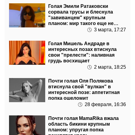
Голая Эмили Ратаковски
сорвала трусы и блеснула
"завиванцем" крупным
планом: мир такого еще не
видел
3 марта, 17:27
Голая Мишель Андраде в
интересных позах втиснула
свои "прелести": наливная
грудь восхищает
2 марта, 18:25
Почти голая Оля Полякова
втиснула свой "вулкан" в
интересной позе: аппетитная
попка ошеломит
28 февраля, 16:36
Почти голая MamaRika вжала
область бикини крупным
планом: упругая попка