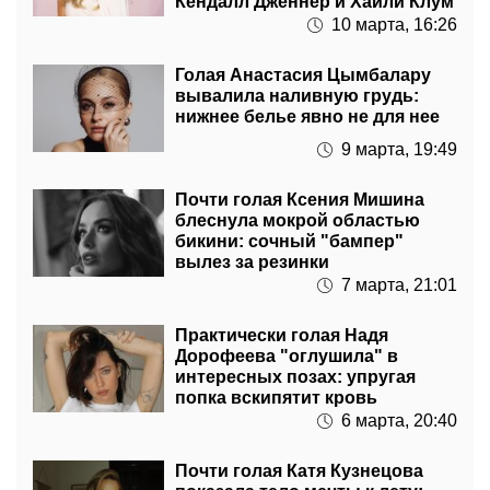
Кендалл Дженнер и Хайли Клум
10 марта, 16:26
Голая Анастасия Цымбалару
вывалила наливную грудь:
нижнее белье явно не для нее
9 марта, 19:49
Почти голая Ксения Мишина
блеснула мокрой областью
бикини: сочный "бампер"
вылез за резинки
7 марта, 21:01
Практически голая Надя
Дорофеева "оглушила" в
интересных позах: упругая
попка вскипятит кровь
6 марта, 20:40
Почти голая Катя Кузнецова