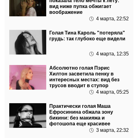
показала тело мечты к лету:
вид ниже пупка обжигает
воображение
4 марта, 22:52
Голая Тина Кароль "потеряла"
грудь: так глубоко еще видели
4 марта, 12:35
Абсолютно голая Пэрис
Хилтон засветила пенку в
интересных местах: вид без
трусов вводит в ступор
4 марта, 05:25
Практически голая Маша
Ефросинина обжала зону
бикини: без макияжа и
фотошопа еще красивее
3 марта, 22:32