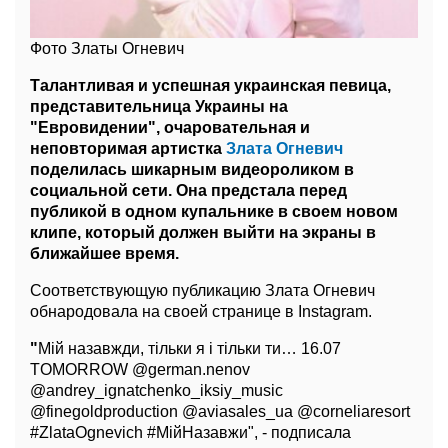
Фото Златы Огневич
Талантливая и успешная украинская певица,
представительница Украины на
"Евровидении", очаровательная и
неповторимая артистка
Злата Огневич
поделилась шикарным видеороликом в
социальной сети. Она предстала перед
публикой в одном купальнике в своем новом
клипе, который должен выйти на экраны в
ближайшее время.
Соответствующую публикацию Злата Огневич
обнародовала на своей странице в Instagram.
"
Мій назавжди, тільки я і тільки ти… 16.07
TOMORROW @german.nenov
@andrey_ignatchenko_iksiy_music
@finegoldproduction @aviasales_ua @corneliaresort
#ZlataOgnevich #МійНазавжи", - подписала