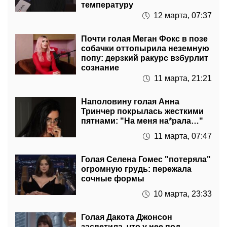
температуру
12 марта, 07:37
Почти голая Меган Фокс в позе
собачки оттопырила неземную
попу: дерзкий ракурс взбурлит
сознание
11 марта, 21:21
Наполовину голая Анна
Тринчер покрылась жесткими
пятнами: "На меня на*рала…"
11 марта, 07:47
Голая Селена Гомес "потеряла"
огромную грудь: пережала
сочные формы
10 марта, 23:33
Голая Дакота Джонсон
засветила, что у нее под