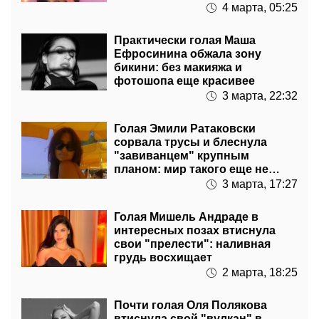
4 марта, 05:25
Практически голая Маша
Ефросинина обжала зону
бикини: без макияжа и
фотошопа еще красивее
3 марта, 22:32
Голая Эмили Ратаковски
сорвала трусы и блеснула
"завиванцем" крупным
планом: мир такого еще не
видел
3 марта, 17:27
Голая Мишель Андраде в
интересных позах втиснула
свои "прелести": наливная
грудь восхищает
2 марта, 18:25
Почти голая Оля Полякова
втиснула свой "вулкан" в