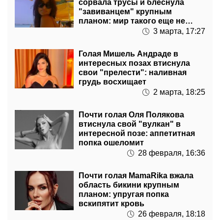
сорвала трусы и блеснула
"завиванцем" крупным
планом: мир такого еще не
видел
3 марта, 17:27
Голая Мишель Андраде в
интересных позах втиснула
свои "прелести": наливная
грудь восхищает
2 марта, 18:25
Почти голая Оля Полякова
втиснула свой "вулкан" в
интересной позе: аппетитная
попка ошеломит
28 февраля, 16:36
Почти голая MamaRika вжала
область бикини крупным
планом: упругая попка
вскипятит кровь
26 февраля, 18:18