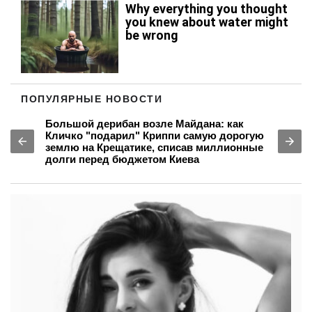
ПОПУЛЯРНЫЕ НОВОСТИ
Миллиардный штраф и «бегство» в тень:
как владелец FAVBET Андрей Матюха
бросил вызов государству после
аннулирования лицензии