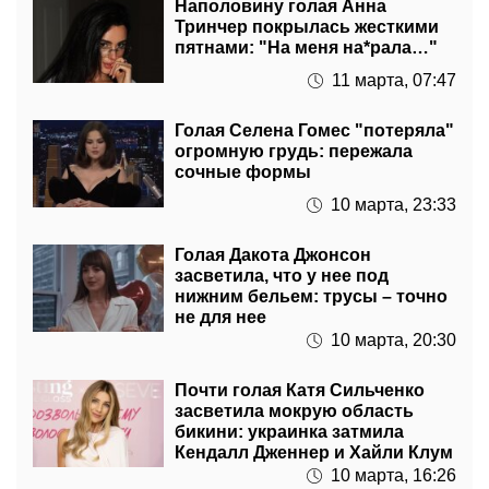
Наполовину голая Анна
Тринчер покрылась жесткими
пятнами: "На меня на*рала…"
11 марта, 07:47
Голая Селена Гомес "потеряла"
огромную грудь: пережала
сочные формы
10 марта, 23:33
Голая Дакота Джонсон
засветила, что у нее под
нижним бельем: трусы – точно
не для нее
10 марта, 20:30
Почти голая Катя Сильченко
засветила мокрую область
бикини: украинка затмила
Кендалл Дженнер и Хайли Клум
10 марта, 16:26