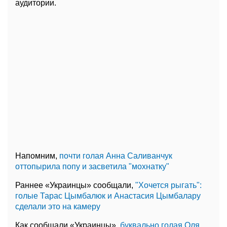
аудитории.
Напомним,
почти голая Анна Саливанчук
оттопырила попу и засветила "мохнатку"
Раннее «Украинцы» сообщали,
"Хочется рыгать":
голые Тарас Цымбалюк и Анастасия Цымбалару
сделали это на камеру
Как сообщали «Украинцы»,
буквально голая Оля