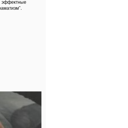
е, эффектные
раматизм".