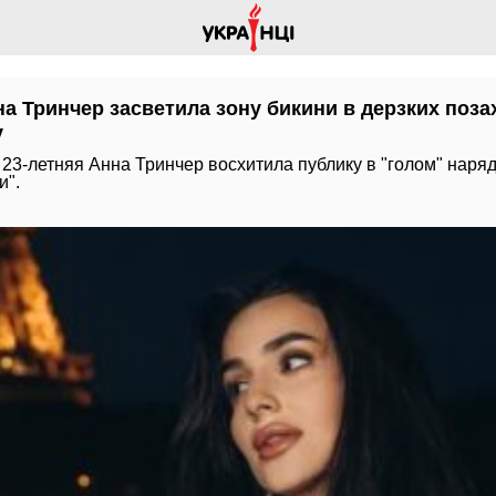
а Тринчер засветила зону бикини в дерзких позах
у
23-летняя Анна Тринчер восхитила публику в "голом" наряд
и".