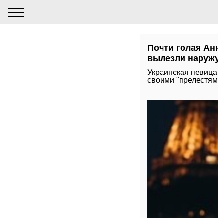
Почти голая Анн
вылезли наруж
Украинская певица 
своими "прелестям