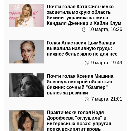
засветила мокрую область
бикини: украинка затмила
Кендалл Дженнер и Хайли Клум
10 марта, 16:26
Голая Анастасия Цымбалару
вывалила наливную грудь:
нижнее белье явно не для нее
9 марта, 19:49
Почти голая Ксения Мишина
блеснула мокрой областью
бикини: сочный "бампер"
вылез за резинки
7 марта, 21:01
Практически голая Надя
Дорофеева "оглушила" в
интересных позах: упругая
попка вскипятит кровь
6 марта, 20:40