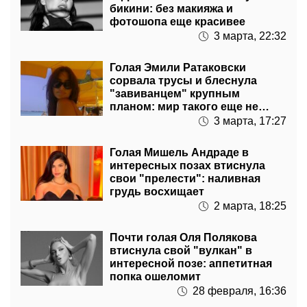
3 марта, 22:32
Голая Эмили Ратаковски
сорвала трусы и блеснула
"завиванцем" крупным
планом: мир такого еще не
видел
3 марта, 17:27
Голая Мишель Андраде в
интересных позах втиснула
свои "прелести": наливная
грудь восхищает
2 марта, 18:25
Почти голая Оля Полякова
втиснула свой "вулкан" в
интересной позе: аппетитная
попка ошеломит
28 февраля, 16:36
Почти голая MamaRika вжала