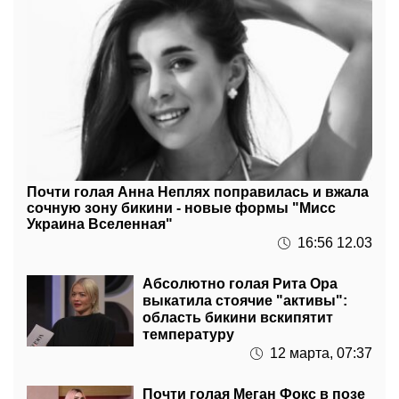
Почти голая Анна Неплях поправилась и вжала
сочную зону бикини - новые формы "Мисс
Украина Вселенная"
16:56 12.03
Абсолютно голая Рита Ора
выкатила стоячие "активы":
область бикини вскипятит
температуру
12 марта, 07:37
Почти голая Меган Фокс в позе
собачки оттопырила неземную
попу: дерзкий ракурс взбурлит