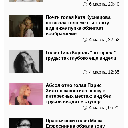
Почти голая Катя Кузнецова
показала тело мечты к лету:
вид ниже пупка обжигает
воображение
4 марта, 22:52
Голая Тина Кароль "потеряла"
грудь: так глубоко еще видели
4 марта, 12:35
Абсолютно голая Пэрис
Хилтон засветила пенку в
интересных местах: вид без
трусов вводит в ступор
4 марта, 05:25
Практически голая Маша
Ефросинина обжала зону
бикини: без макияжа и
фотошопа еще красивее