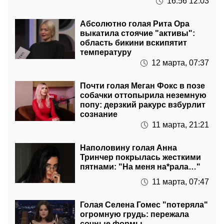
16:56 12.03
Абсолютно голая Рита Ора
выкатила стоячие "активы":
область бикини вскипятит
температуру
12 марта, 07:37
Почти голая Меган Фокс в позе
собачки оттопырила неземную
попу: дерзкий ракурс взбурлит
сознание
11 марта, 21:21
Наполовину голая Анна
Тринчер покрылась жесткими
пятнами: "На меня на*рала…"
11 марта, 07:47
Голая Селена Гомес "потеряла"
огромную грудь: пережала
сочные формы