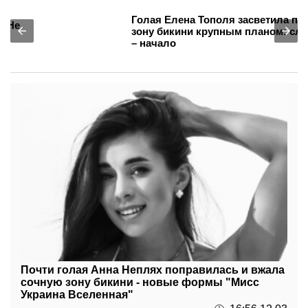
Голая Елена Тополя засветила попку и
зону бикини крупным планом: слив видео
– начало
Почти голая Анна Неплях поправилась и вжала
сочную зону бикини - новые формы "Мисс
Украина Вселенная"