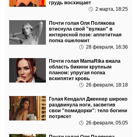
грудь восхищает
2 марта, 18:25
Почти голая Оля Полякова
втиснула свой "вулкан" в
интересной позе: аппетитная
попка ошеломит
28 февраля, 16:36
Почти голая MamaRika вжала
область бикини крупным
планом: упругая попка
вскипятит кровь
26 февраля, 18:18
Голая Кендалл Дженнер широко
раздвинула ноги, засветив
свои "помидорки": тело богини
потрясет
26 февраля, 05:05
Почти голая Оля Полякова