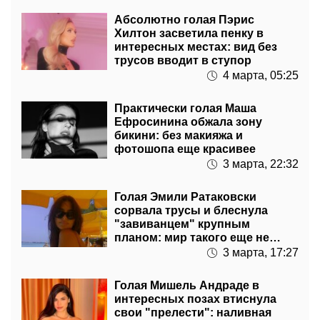
Абсолютно голая Пэрис
Хилтон засветила пенку в
интересных местах: вид без
трусов вводит в ступор
4 марта, 05:25
Практически голая Маша
Ефросинина обжала зону
бикини: без макияжа и
фотошопа еще красивее
3 марта, 22:32
Голая Эмили Ратаковски
сорвала трусы и блеснула
"завиванцем" крупным
планом: мир такого еще не
видел
3 марта, 17:27
Голая Мишель Андраде в
интересных позах втиснула
свои "прелести": наливная